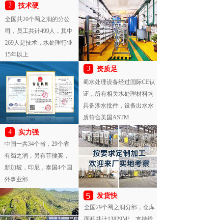
2
技术硬
全国共20个蜀之润的分公
司，员工共计499人，其中
269人是技术，水处理行业
15年以上
3
资质足
蜀水处理设备经过国际CE认
证，所有相关水处理材料均
具备涉水批件，设备出水水
质符合美国ASTM
4
实力强
中国一共34个省，29个省
有蜀之润，另有菲律宾，
新加坡，印尼，泰国4个国
外事业部...
5
发货快
全国29个蜀之润分部，仓库
面积共计13829M²，支持线