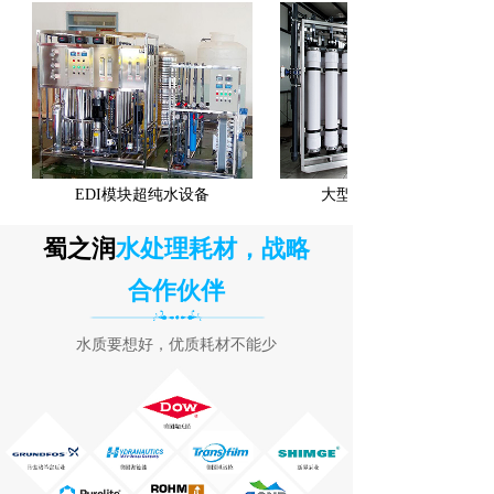
EDI模块超纯水设备
大型矿泉水超滤设备
蜀之润
水处理耗材，战略
合作伙伴
水质要想好，优质耗材不能少