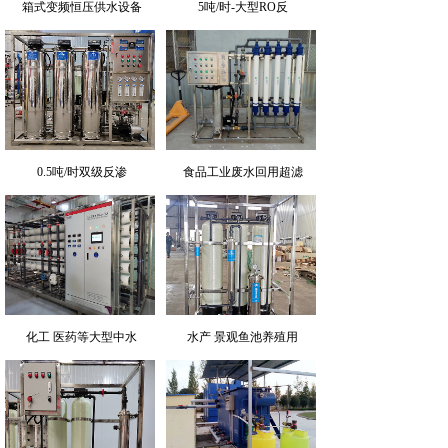
箱式变频恒压供水设备
5吨/时-大型RO反
0.5吨/时双级反渗
食品工业废水回用超滤
化工 医药等大型中水
水产 景观鱼池养殖用