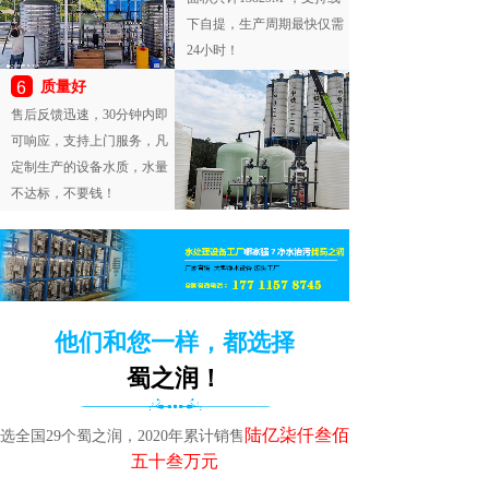
下自提，生产周期最快仅需
24小时！
6
质量好
售后反馈迅速，30分钟内即
可响应，支持上门服务，凡
定制生产的设备水质，水量
不达标，不要钱！
他们和您一样，都选择
蜀之润！
陆亿柒仟叁佰
选全国29个蜀之润，
2020年累计销售
五十叁万元